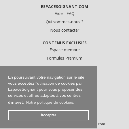
ESPACESOIGNANT.COM
Aide - FAQ
Qui sommes-nous ?
Nous contacter
CONTENUS EXCLUSIFS
Espace membre
Formules Premium
A PROPOS
Conditions Générales d'Utilisation
En poursuivant votre navigation sur le site,
vous acceptez l’utilisation de cookies par
Données personnelles
EspaceSoignant pour vous proposer des
Conditions Générales de Vente
services et offres adaptés à vos centres
Mentions légales
d’intérêt.
Notre politique de cookies.
Accepter
Droits d'auteur © 2016-2026 EspaceSoignant.com