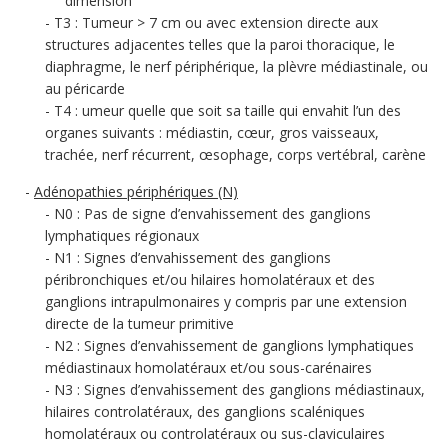
dimension
T3 : Tumeur > 7 cm ou avec extension directe aux
structures adjacentes telles que la paroi thoracique, le
diaphragme, le nerf périphérique, la plèvre médiastinale, ou
au péricarde
T4 : umeur quelle que soit sa taille qui envahit l’un des
organes suivants : médiastin, cœur, gros vaisseaux,
trachée, nerf récurrent, œsophage, corps vertébral, carène
Adénopathies périphériques (N)
N0 : Pas de signe d’envahissement des ganglions
lymphatiques régionaux
N1 : Signes d’envahissement des ganglions
péribronchiques et/ou hilaires homolatéraux et des
ganglions intrapulmonaires y compris par une extension
directe de la tumeur primitive
N2 : Signes d’envahissement de ganglions lymphatiques
médiastinaux homolatéraux et/ou sous-carénaires
N3 : Signes d’envahissement des ganglions médiastinaux,
hilaires controlatéraux, des ganglions scaléniques
homolatéraux ou controlatéraux ou sus-claviculaires